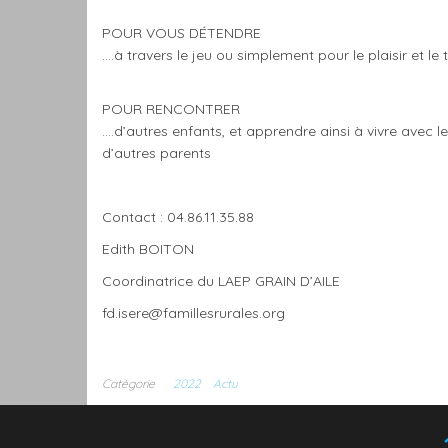
POUR VOUS DÉTENDRE
….à travers le jeu ou
simplement pour le plaisir
et le
POUR RENCONTRER
….d’autres enfants, et
apprendre ainsi à vivre
avec le
d’autres
parents
Contact : 04.86.11.35.88
Edith BOITON
Coordinatrice du LAEP GRAIN D’AILE
fd.isere@famillesrurales.org
Catégorie
2022
Actu