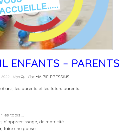
IL ENFANTS – PARENTS
Par
MAIRIE PRESSINS
e 2022
Non
 6 ans, les parents et les futurs parents.
ur les tapis
….
e,
d’apprentissage,
de
motricité
…..
r
,
faire une pause