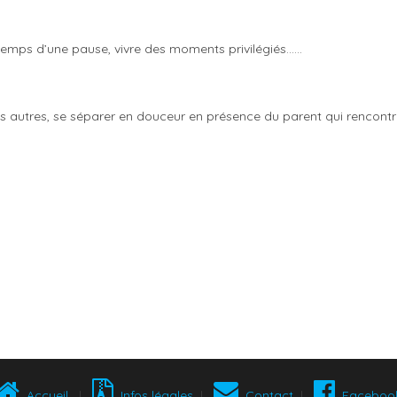
 temps d’une pause,
vivre
des moments
privilégiés……
s autres, se
séparer en douceur en
présence du parent qui
rencontr
Accueil
|
Infos légales
|
Contact
|
Faceboo