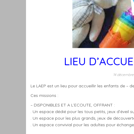
LIEU D’ACCUE
14 décembr
Le LAEP est un lieu pour accueillir les enfants de – de
Ces missions :
– DISPONIBLES ET A L’E
COUTE,
OFFRANT
:
. Un espace
dédié
pour les
tous
petits
, jeux d’éveil s
.
Un espace pour les plus grands,
jeux de découvert
. Un espace
convivial pour les
adultes pour
échange