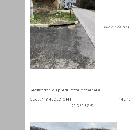
Avaloir de rui
Réalisation du préau côté Ma
Coût : 118 437,20 € HT 142 124
71 062,32 €