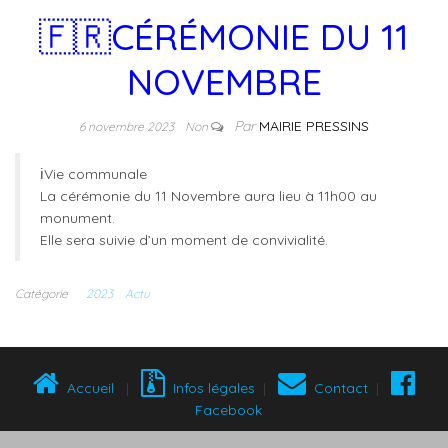
🇫🇷CÉRÉMONIE DU 11
NOVEMBRE
Par
MAIRIE PRESSINS
6 novembre 2023
Non
ℹ️Vie communale
La cérémonie du 11 Novembre aura lieu à 11h00 au
monument.
Elle sera suivie d’un moment de convivialité.
Catégorie
2023
Actu
Accueil
|
Infos légales
|
Contact
|
Facebook