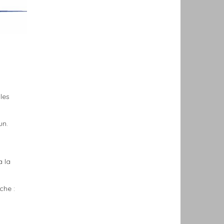
les
un.
à la
che :