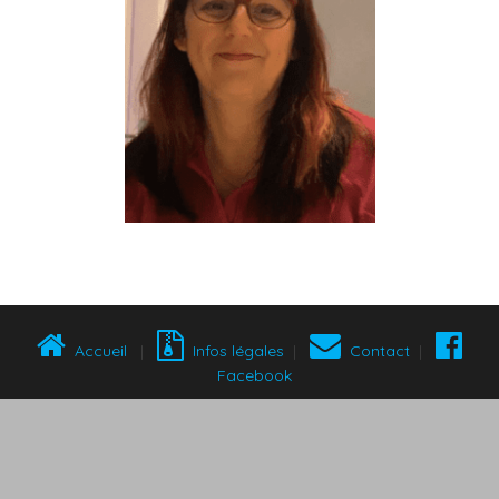
Accueil
|
Infos légales
|
Contact
|
Facebook