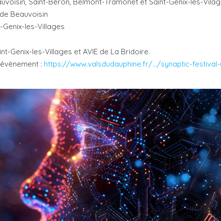
uvoisin, Saint-Béron, Belmont-Tramonet et Saint-Genix-les-Vila
 de Beauvoisin
-Genix-les-Villages
nt-Genix-les-Villages et AVIE de La Bridoire.
l’évènement :
https://www.valsdudauphine.fr/…/synaptic-festival