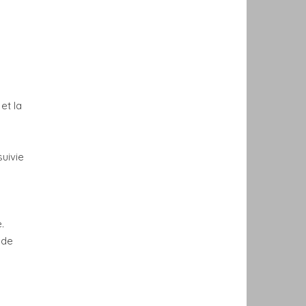
et la
suivie
.
 de