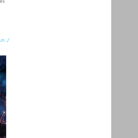
ges
-un…/