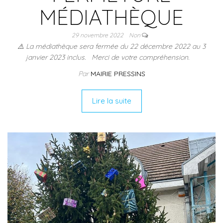
MÉDIATHÈQUE
29 novembre 2022
Non
⚠️ La médiathèque sera fermée du 22 décembre 2022 au 3
janvier 2023 inclus. Merci de votre compréhension.
Par
MAIRIE PRESSINS
Lire la suite