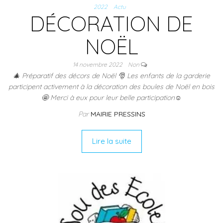
2022
Actu
DÉCORATION DE
NOËL
14 novembre 2022
Non
🎄 Préparatif des décors de Noël 🎅 Les enfants de la garderie
participent activement à la décoration des boules de Noël en bois
🤩 Merci à eux pour leur belle participation☺️
Par
MAIRIE PRESSINS
Lire la suite