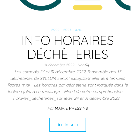
2022
2023
Actu
INFO HORAIRES
DÉCHÈTERIES
14 décembre 2022
Non
Les samedis 24 et 31 décembre 2022, l’ensemble des 17
déchèteries de SYCLUM seront exceptionnellement fermées
l’après-midi. Les horaires par déchèterie sont indiqués dans le
tableau joint à ce message. Merci de votre compréhension.
horaires_decheteries_samedis 24 et 31 décembre 2022
Par
MAIRIE PRESSINS
Lire la suite