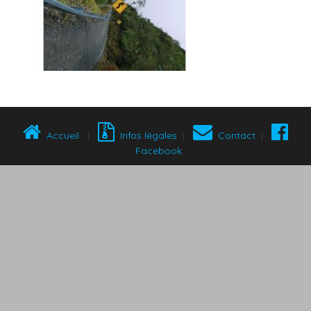
Accueil
|
Infos légales
|
Contact
|
Facebook